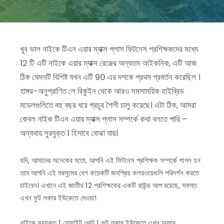
খুব ভাল নাইকে টিএন এয়ার ম্যাক্স প্লাস ফিটনেস প্রশিক্ষকদের মধ্যে
12 টি এটি নাইকে এয়ার ম্যাক্স রেঞ্জের অন্যতম আইকনিক, এটি আজ
ঠিক যেমনটি বিশিষ্ট যখন এটি 90 এর দশকে প্রথম প্রবর্তন করেছিল ।
হাঙ্গর-অনুপ্রাণিত লে রিকুইন থেকে আরও সমসাময়িক হাইব্রিড
মডেলগুলিতে বহু বছর ধরে প্রচুর শৈলী চালু করেছে। এটা ঠিক, আমরা
কেবল নাইক টিএন এয়ার ম্যাক্স প্লাস সম্পর্কে কথা বলতে পারি –
অন্যথায় সুরযুক্ত 1 হিসাবে বোঝা যায়।
যদি, আমাদের অনেকের মতো, আপনি এই ফিটনেস প্রশিক্ষক সম্পর্কে পাগল হন
তবে আপনি এই মরসুমের বেশ কয়েকটি জনপ্রিয় কলরওয়েগুলি পরিদর্শন করতে
চাইবেন। এখানে এই জাতীয় 12 প্রশিক্ষকের একটি রাউন্ড আপ রয়েছে, সমস্ত
এখন ফুট লকার ইউকেতে দেওয়া!
নাইকে সুরযুক্ত 1 হোয়াইট ভোল্ট | ফুট লকার ইউকেতে এখন অফার