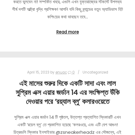
করতে ভুলবেন না! সম্পর্কিত খবরে, এগুলি এখন যুক্তরাজ্যের স্টকস্টে উপলভ্য
শীর্ষ দশটি আল্ট্রা বৃদ্ধি প্রশিক্ষক! আপনি যদি কিছু ব্র্যান্ডের নতুন অ্যাডিডাস হিট
কপিংয়ের কথা ভাবছেন তবে…
Read more
April 15, 2023
by
enuac
0
Uncategorized
এই মাসের শুরুর দিকে একটি সাদা এবং লাল
সুপ্রিম এক্স এয়ার জর্ডান 14 এর সংক্ষিপ্ত উঁকি
দেওয়ার পরে ‘রয়্যাল ব্লু’ কলারওয়েতে
সুপ্রিম এক্স এয়ার জর্ডান 14 টি পৃষ্ঠতল, উত্তপ্ত প্রত্যাশিত স্নিকারটি এখন
একটি ‘রয়েল ব্লু’ তে প্রকাশিত হয়েছে ‘কলরওয়ে, এবং এটি বেশ আগুন!
চিত্রগুলি স্নিকার ইনসাইডার @zsneakerheadz এর সৌজন্যে, এই