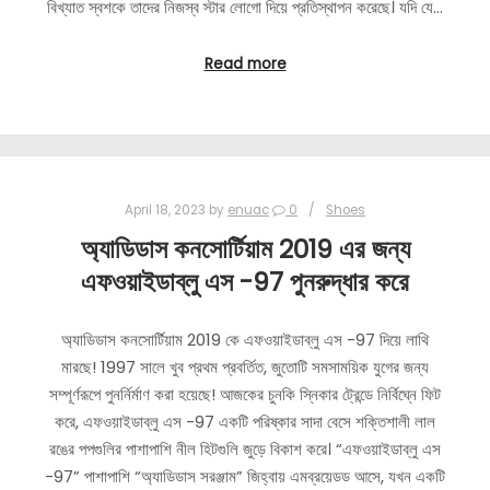
বিখ্যাত স্বশকে তাদের নিজস্ব স্টার লোগো দিয়ে প্রতিস্থাপন করেছে। যদি যে…
Read more
April 18, 2023
by
enuac
0
Shoes
অ্যাডিডাস কনসোর্টিয়াম 2019 এর জন্য
এফওয়াইডাব্লু এস -97 পুনরুদ্ধার করে
অ্যাডিডাস কনসোর্টিয়াম 2019 কে এফওয়াইডাব্লু এস -97 দিয়ে লাথি
মারছে! 1997 সালে খুব প্রথম প্রবর্তিত, জুতোটি সমসাময়িক যুগের জন্য
সম্পূর্ণরূপে পুনর্নির্মাণ করা হয়েছে! আজকের চুনকি স্নিকার ট্রেন্ডে নির্বিঘ্নে ফিট
করে, এফওয়াইডাব্লু এস -97 একটি পরিষ্কার সাদা বেসে শক্তিশালী লাল
রঙের পপগুলির পাশাপাশি নীল হিটগুলি জুড়ে বিকাশ করে। “এফওয়াইডাব্লু এস
-97” পাশাপাশি “অ্যাডিডাস সরঞ্জাম” জিহ্বায় এমব্রয়েডড আসে, যখন একটি