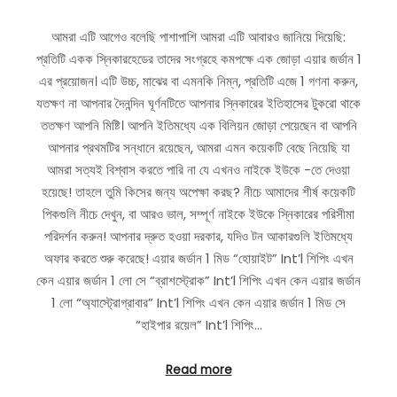
আমরা এটি আগেও বলেছি পাশাপাশি আমরা এটি আবারও জানিয়ে দিয়েছি:
প্রতিটি একক স্নিকারহেডের তাদের সংগ্রহে কমপক্ষে এক জোড়া এয়ার জর্ডান 1
এর প্রয়োজন। এটি উচ্চ, মাঝের বা এমনকি নিম্ন, প্রতিটি এজে 1 গণনা করুন,
যতক্ষণ না আপনার দৈনন্দিন ঘূর্ণনটিতে আপনার স্নিকারের ইতিহাসের টুকরো থাকে
ততক্ষণ আপনি মিষ্টি। আপনি ইতিমধ্যে এক বিলিয়ন জোড়া পেয়েছেন বা আপনি
আপনার প্রথমটির সন্ধানে রয়েছেন, আমরা এমন কয়েকটি বেছে নিয়েছি যা
আমরা সত্যই বিশ্বাস করতে পারি না যে এখনও নাইকে ইউকে -তে দেওয়া
হয়েছে! তাহলে তুমি কিসের জন্য অপেক্ষা করছ? নীচে আমাদের শীর্ষ কয়েকটি
পিকগুলি নীচে দেখুন, বা আরও ভাল, সম্পূর্ণ নাইকে ইউকে স্নিকারের পরিসীমা
পরিদর্শন করুন! আপনার দ্রুত হওয়া দরকার, যদিও টন আকারগুলি ইতিমধ্যে
অফার করতে শুরু করেছে! এয়ার জর্ডান 1 মিড “হোয়াইট” Int’l শিপিং এখন
কেন এয়ার জর্ডান 1 লো সে “ব্রাশস্ট্রোক” Int’l শিপিং এখন কেন এয়ার জর্ডান
1 লো “অ্যাস্ট্রোগ্রাবার” Int’l শিপিং এখন কেন এয়ার জর্ডান 1 মিড সে
“হাইপার রয়েল” Int’l শিপিং…
Read more