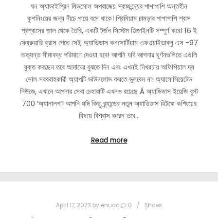
ঘন অ্যাডাইপ্রিন মিডসোল অপরাজেয় স্বাচ্ছন্দ্যের পাশাপাশি অন্তহীন
কুশনিংয়ের জন্য নীচে পায়ে বসে থাকে। প্রিমিয়াম চামড়ার পাশাপাশি শ্বাস
প্রশ্বাসের জাল থেকে তৈরি, একটি টর্জন সিস্টেম ডিজাইনটি সম্পূর্ণ করে। 16 ই
ফেব্রুয়ারি হ্রাস পেতে সেট, অ্যাডিডাস কনসোর্টিয়াম এফওয়াইডাব্লু এস -97
অত্যন্ত সীমাবদ্ধ পরিমাণে দেওয়া হবে! আপনি যদি আপনার ঘূর্ণনগুলিতে এগুলি
যুক্ত করছেন তবে আমাদের বুঝতে দিন এবং এখনই নিখরচায় অফিশিয়াল দ্য
সোল সরবরাহকারী অ্যাপটি ডাউনলোড করতে ভুলবেন না! অ্যাসোসিয়েটেড
নিউজে, এখানে আপনার সেরা চেহারাটি এখনও রয়েছে Â অ্যাডিডাস ইয়েজি বুস্ট
700 ‘অ্যানালগ’! আপনি যদি কিছু ব্র্যান্ডের নতুন অ্যাডিডাস হিটকে কপিংয়ের
বিষয়ে বিশ্বাস করেন তবে…
Read more
April 17, 2023
by
enuac
0
Shoes