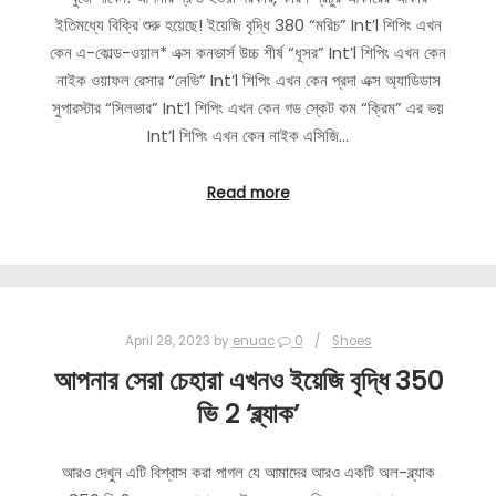
ইতিমধ্যে বিক্রি শুরু হয়েছে! ইয়েজি বৃদ্ধি 380 “মরিচ” Int’l শিপিং এখন
কেন এ-কোল্ড-ওয়াল* এক্স কনভার্স উচ্চ শীর্ষ “ধূসর” Int’l শিপিং এখন কেন
নাইক ওয়াফল রেসার “নেভি” Int’l শিপিং এখন কেন প্রদা এক্স অ্যাডিডাস
সুপারস্টার “সিলভার” Int’l শিপিং এখন কেন গড স্কেট কম “ক্রিম” এর ভয়
Int’l শিপিং এখন কেন নাইক এসিজি…
Read more
April 28, 2023
by
enuac
0
Shoes
আপনার সেরা চেহারা এখনও ইয়েজি বৃদ্ধি 350
ভি 2 ‘ব্ল্যাক’
আরও দেখুন এটি বিশ্বাস করা পাগল যে আমাদের আরও একটি অল-ব্ল্যাক