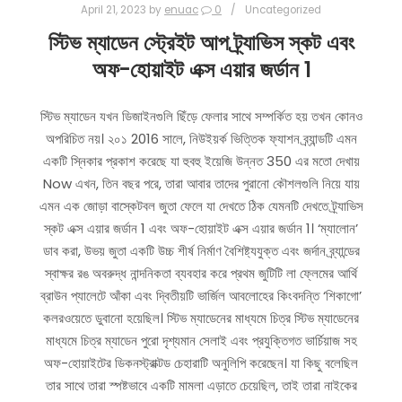
April 21, 2023
by
enuac
0
Uncategorized
স্টিভ ম্যাডেন স্ট্রেইট আপ ট্র্যাভিস স্কট এবং
অফ-হোয়াইট এক্স এয়ার জর্ডান 1
স্টিভ ম্যাডেন যখন ডিজাইনগুলি ছিঁড়ে ফেলার সাথে সম্পর্কিত হয় তখন কোনও
অপরিচিত নয়। ২০১ 2016 সালে, নিউইয়র্ক ভিত্তিক ফ্যাশন ব্র্যান্ডটি এমন
একটি স্নিকার প্রকাশ করেছে যা হুবহু ইয়েজি উন্নত 350 এর মতো দেখায়
Now এখন, তিন বছর পরে, তারা আবার তাদের পুরানো কৌশলগুলি নিয়ে যায়
এমন এক জোড়া বাস্কেটবল জুতা ফেলে যা দেখতে ঠিক যেমনটি দেখতে ট্র্যাভিস
স্কট এক্স এয়ার জর্ডান 1 এবং অফ-হোয়াইট এক্স এয়ার জর্ডান 1। ‘ম্যালোন’
ডাব করা, উভয় জুতা একটি উচ্চ শীর্ষ নির্মাণ বৈশিষ্ট্যযুক্ত এবং জর্দান ব্র্যান্ডের
স্বাক্ষর রঙ অবরুদ্ধ নান্দনিকতা ব্যবহার করে প্রথম জুটিটি লা ফ্লেমের আর্থি
ব্রাউন প্যালেটে আঁকা এবং দ্বিতীয়টি ভার্জিল আবলোহের কিংবদন্তি ‘শিকাগো’
কলরওয়েতে ডুবানো হয়েছিল। স্টিভ ম্যাডেনের মাধ্যমে চিত্র স্টিভ ম্যাডেনের
মাধ্যমে চিত্র ম্যাডেন পুরো দৃশ্যমান সেলাই এবং প্রযুক্তিগত ভার্চিয়াজ সহ
অফ-হোয়াইটের ডিকনস্ট্রাক্টড চেহারাটি অনুলিপি করেছেন। যা কিছু বলেছিল
তার সাথে তারা স্পষ্টভাবে একটি মামলা এড়াতে চেয়েছিল, তাই তারা নাইকের