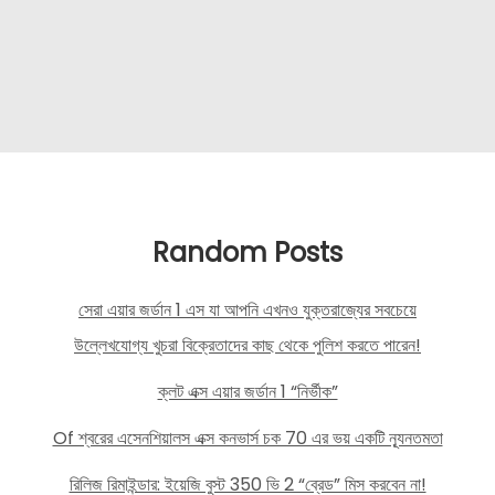
Random Posts
সেরা এয়ার জর্ডান 1 এস যা আপনি এখনও যুক্তরাজ্যের সবচেয়ে
উল্লেখযোগ্য খুচরা বিক্রেতাদের কাছ থেকে পুলিশ করতে পারেন!
ক্লট এক্স এয়ার জর্ডান 1 “নির্ভীক”
Of শ্বরের এসেনশিয়ালস এক্স কনভার্স চক 70 এর ভয় একটি ন্যূনতমতা
রিলিজ রিমাইন্ডার: ইয়েজি বুস্ট 350 ভি 2 “ব্রেড” মিস করবেন না!