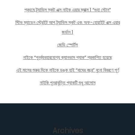
প্রথমে ট্র্যাভিস স্কট এক্স নাইক এয়ার ম্যাক্স 1 “গুহা স্টোন”
স্টিভ ম্যাডেন স্ট্রেইট আপ ট্র্যাভিস স্কট এবং অফ-হোয়াইট এক্স এয়ার
জর্ডান 1
জেডি স্পোর্টস
নাইকে “পুনর্ব্যবহারযোগ্য ক্যানভাস প্যাক” প্রকাশিত হয়েছে
এই মাসের শুরুর দিকে নাইকে ডঙ্ক হাই “বাঘের বছর” বুনো বিবরণে পূর্ণ
নাইকি পুনরাবৃত্তি প্যাকটি শুধু আসোস
Archives