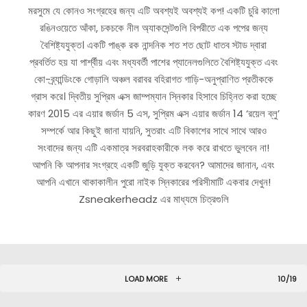
মরসুমে যে কোনও সংগ্রহের জন্য এটি অবশ্যই অবশ্যই কপ! একটি চুরি কালো
রঙিনওয়েতে আঁকা, চকচকে নীল অ্যাকসেন্টগুলি বিপরীতে এক পপের জন্য
বৈশিষ্ট্যযুক্ত। একটি পাঙ্ক রক নান্দনিক শত শত ছোট ধাতব স্টাড দ্বারা
প্রবর্তিত হয় যা পার্শ্বীয় এবং মধ্যবর্তী পাশের প্যানেলগুলিতে বৈশিষ্ট্যযুক্ত এবং
কো-ব্র্যান্ডিংকে গোড়ালি অঞ্চল বরাবর বহিরাগত গাড়ি-অনুপ্রাণিত প্রতীককে
গ্রাস করে। দ্বিতীয় সুপ্রিম এক্স জাম্পম্যান স্নিকার হিসাবে চিহ্নিত করা হচ্ছে
কারণ 2015 এর এয়ার জর্ডান 5 এস, সুপ্রিম এক্স এয়ার জর্ডান 14 ‘রয়েল ব্লু’
সম্পর্কে আর কিছুই জানা যায়নি, সুতরাং এটি বিকাশের সাথে সাথে আরও
সংবাদের জন্য এটি একমাত্র সরবরাহকারীকে লক করে রাখতে ভুলবেন না!
আপনি কি আপনার সংগ্রহে একটি জুড়ি যুক্ত করবেন? আমাদের জানান, এবং
আপনি এখানে থাকাকালীন পুরো নাইক স্নিকারের পরিসীমাটি একবার দেখুন!
Zsneakerheadz এর মাধ্যমে চিত্রগুলি
LOAD MORE
10/19