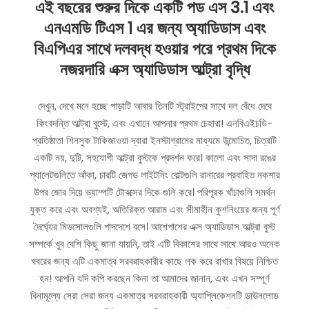
এই বছরের শুরুর দিকে একটি পড এস 3.1 এবং
এনএমডি টিএস 1 এর জন্য অ্যাডিডাস এবং
বিএপিএর সাথে দলবদ্ধ হওয়ার পরে প্রথম দিকে
নজরদারি এক্স অ্যাডিডাস আল্ট্রা বৃদ্ধি
দেখুন, দেখে মনে হচ্ছে পাড়াটি আবার তিনটি স্ট্রাইপের সাথে দল বেঁধে দেবে
কিংবদন্তি আল্ট্রা বুস্টে, এবং এখানে আপনার প্রথম চেহারা! এনবিএইচডি-
প্রতিষ্ঠাতা শিনসুক টাকিজাওয়া দ্বারা ইনস্টাগ্রামের মাধ্যমে উন্মোচিত, চিত্রটি
একটি নয়, দুটি, সহযোগী আল্ট্রা বুস্টকে প্রদর্শন করে। কালো এবং সাদা রঙের
প্যালেটগুলিতে আঁকা, চারটি জেগড লাইটনিং বোল্টগুলি রানারের প্রবাহিত নকশার
উপর জোর দিয়ে ভ্যাম্পটি টোবক্সের দিকে গুলি করে। পরিপূরক খাঁচাগুলি সমর্থন
যুক্ত করে এবং অবশ্যই, অতিরিক্ত আরাম এবং সীমাহীন কুশনিংয়ের জন্য পূর্ণ
দৈর্ঘ্যের মিডসোলগুলি পাদদেশে বসে। আশেপাশের এক্স অ্যাডিডাস আল্ট্রা বুস্ট
সম্পর্কে খুব বেশি কিছু জানা যায়নি, তাই এটি বিকাশের সাথে সাথে আরও অনেক
খবরের জন্য এটি একমাত্র সরবরাহকারীর কাছে লক করে রাখার বিষয়ে নিশ্চিত
হন! আপনি যদি কপি করছেন কিনা তা আমাদের জানান, এবং এখন সম্পূর্ণ
বিনামূল্যে সেরা সেরা জন্য একমাত্র সরবরাহকারী অ্যাপ্লিকেশনটি ডাউনলোড