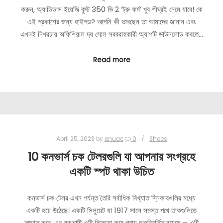
করুন, অ্যাডিডাস ইয়েজি বুস্ট 350 ভি 2 ‘ট্রু ফর্ম’ খুব শীঘ্রই নেমে যাবে! কে
এই প্রকাশের জন্য হাইপড? আপনি কী ভাবছেন তা আমাদের জানান এবং
এখনই নিখরচায় অফিশিয়াল দ্য সোল সরবরাহকারী অ্যাপটি ডাউনলোড করতে…
Read more
April 25, 2023
by
enuac
0
Shoes
10 কনভার্স চক টেলরগুলি যা আপনার সংগ্রহে
একটি স্পট থাকা উচিত
কনভার্স চক টেলর এখন পর্যন্ত তৈরি সর্বাধিক বিখ্যাত স্নিকারগুলির মধ্যে
একটি হয়ে উঠেছে। একটি সিলুয়েট যা 1917 সালে সমস্ত পথে তাকগুলিতে
আঘাত করে, এর নকশাটি এটি বিবেচনা করে প্রায় অপরিবর্তিত রয়েছে – এটি