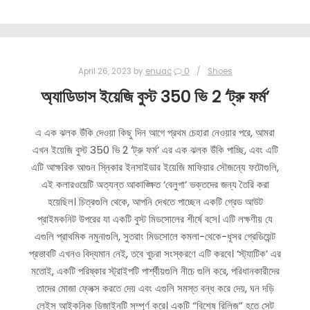
April 26, 2023
by
enuac
0
Shoes
অ্যাডিডাস ইয়েজি বুস্ট 350 ভি 2 ‘ট্রু ফর্ম’
এ এক ঝলক উঁকি দেওয়া কিছু দিন আগে প্রথম চেহারা নেওয়ার পরে, আমরা
এখন ইয়েজি বুস্ট 350 ভি 2 ‘ট্রু ফর্ম’ এর এক ঝলক উঁকি পাচ্ছি, এবং এটি
এটি আক্ষরিক আগুন স্নিকার ইনসাইডার ইয়েজি মাফিয়ার সৌজন্যে ফটোগুলি,
এই কলারওয়েটি অত্যন্ত আকাঙ্ক্ষিত ‘বেলুগা’ ভক্তদের জন্য তৈরি করা
হয়েছিল। চিত্রগুলি থেকে, আপনি দেখতে পাচ্ছেন একটি গ্রেড আউট
প্রাইমকনিট উপরের যা একটি বুস্ট মিডসোলের শীর্ষে বসে। এটি লক্ষণীয় যে
এগুলি প্রাথমিক নমুনাগুলি, সুতরাং মিডসোলে কমলা-থেকে-ধূসর গ্রেডিয়েন্ট
প্রভাবটি এখনও বিদ্যমান নেই, তবে খুচরা সংস্করণে এটি করবে। ‘স্ট্যাটিক’ এর
মতোই, একটি পরিষ্কার স্ট্রাইপটি পার্শ্বীয়গুলি নীচে গুলি করে, পরিধানকারীদের
তাদের মোজা ফ্লেক্স করতে দেয় এবং এগুলি সমস্ত বন্ধ করে দেয়, ঘন দড়ি
লেইস আইকনিক ডিজাইনটি সম্পূর্ণ করে। একটি “বিশেষ রিলিজ” হতে সেট