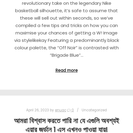
revolutionary take on the legendary Nike
basketball silhouette, it’s safe to assume that
these will sell out within seconds, so we’ve
compiled a few tips and tricks on how you can
maximise your chances of getting a W! Image
via stylelikekay Featuring a predominantly black
colour palette, the “Off Noir” is contrasted with
“Brigade Blue”…
Read more
April 26, 2023
by
enuac
0
Uncategorized
আমরা বিশ্বাস করতে পারি না যে এগুলি অবশ্যই
এয়ার জর্ডান 1 এস এখনও পাওয়া যায়!