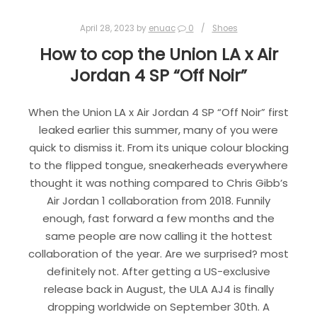
April 28, 2023
by
enuac
0
Shoes
How to cop the Union LA x Air
Jordan 4 SP “Off Noir”
When the Union LA x Air Jordan 4 SP “Off Noir” first
leaked earlier this summer, many of you were
quick to dismiss it. From its unique colour blocking
to the flipped tongue, sneakerheads everywhere
thought it was nothing compared to Chris Gibb’s
Air Jordan 1 collaboration from 2018. Funnily
enough, fast forward a few months and the
same people are now calling it the hottest
collaboration of the year. Are we surprised? most
definitely not. After getting a US-exclusive
release back in August, the ULA AJ4 is finally
dropping worldwide on September 30th. A