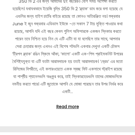
350 ভি 2 এর জন্য আমাদের দুই বছরেরও বেশি সময় অপেক্ষা করতে
হয়েছিল। যথাযথভাবে ইয়েজি বৃদ্ধি 350 ভি 2 ‘ব্ল্যাক’ ডাব করে বলা হয়েছে যে
এগুলির জন্য হাইপ চার্টের বাইরে রয়েছে তা কোনও অতিরঞ্জিত নয়। শুক্রবার
June ই জুন শুক্রবার এডিডাস ইউকে -তে সকাল 7 টায় মুক্তি পাওয়ার কথা
রয়েছে, আপনি যদি এই বছর কেবল পুলিশ অফিসারকে একজন স্নিকার করতে
পারেন তবে নিশ্চিত হয়ে নিন যে এটি এটি! যা যা বলেছিল তার সাথে, আপনার
সেরা চেহারার জন্য এখনও এই বিশেষ শটগুলি একবার দেখুন! একটি চৌকস
‘ট্রিপল ব্ল্যাক’ রঙিন স্কিমে আঁকা, ‘কালো’ একটি এক-পিস প্রাইমকনিট উপরের
বৈশিষ্ট্যযুক্ত যা এটি যতটা আরামদায়ক হয় ততই আরামদায়ক। ‘ব্রেড’ এর মতো
রিলিজের বিপরীতে, এই কলারওয়েতে একক স্বচ্ছ ফিট একসাথে স্ট্রাইপ রয়েছে
যা পার্শ্বীয় প্যানেলগুলি অঙ্কুর করে, তাই স্নিকারহেডগুলি তাদের মোজাগুলিকে
নমনীয় করতে পারে। এটি জুতোকে আপনি যে মোজা পরেছেন তার উপর নির্ভর করে
একটি…
Read more