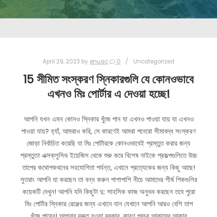
April 29, 2023
by
enuac
0
Uncategorized
15 সীমিত সংস্করণ স্নিকারগুলি যে কোনওভাবে
এখনও মিঃ পোর্টার এ দেওয়া হচ্ছে!
আপনি যখন এমন কোনও স্নিকার খুঁজে পান যা এখনও পাওয়া যায় যা এখনও
পাওয়া যায়? হ্যাঁ, আমরাও করি, সে কারণেই আমরা পনেরো সীমাবদ্ধ সংস্করণ
জোড়া নির্বাচিত করেছি যা মিঃ পোর্টারকে কোনওভাবেই প্রস্তুত করার জন্য
প্রস্তুত! এক্সক্লুসিভ ইয়েজিস থেকে শুরু করে বিশেষ নাইকে প্রকল্পগুলিতে উচ্চ
তাপের কথোপকথনের সহযোগিতা পর্যন্ত, এখানে প্রত্যেকের জন্য কিছু আছে!
সুতরাং আপনি যা করছেন তা বন্ধ করুন পাশাপাশি নীচে আমাদের শীর্ষ পিকগুলির
কয়েকটি দেখুন! আপনি যদি কিছুটা দু: সাহসিক কাজ অনুভব করছেন তবে পুরো
মিঃ পোর্টার স্নিকার রেঞ্জের জন্য এখানে যান যেখানে আপনি আরও বেশি তাপ
খুঁজে পাবেন! আপনার দ্রুত হওয়া দরকার, কারণ প্রচুর আকারের আকার