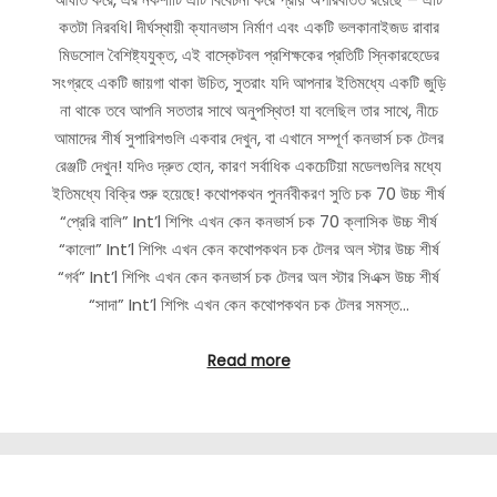
কতটা নিরবধি। দীর্ঘস্থায়ী ক্যানভাস নির্মাণ এবং একটি ভলকানাইজড রাবার
মিডসোল বৈশিষ্ট্যযুক্ত, এই বাস্কেটবল প্রশিক্ষকের প্রতিটি স্নিকারহেডের
সংগ্রহে একটি জায়গা থাকা উচিত, সুতরাং যদি আপনার ইতিমধ্যে একটি জুড়ি
না থাকে তবে আপনি সততার সাথে অনুপস্থিত! যা বলেছিল তার সাথে, নীচে
আমাদের শীর্ষ সুপারিশগুলি একবার দেখুন, বা এখানে সম্পূর্ণ কনভার্স চক টেলর
রেঞ্জটি দেখুন! যদিও দ্রুত হোন, কারণ সর্বাধিক একচেটিয়া মডেলগুলির মধ্যে
ইতিমধ্যে বিক্রি শুরু হয়েছে! কথোপকথন পুনর্নবীকরণ সুতি চক 70 উচ্চ শীর্ষ
“প্রেরি বালি” Int’l শিপিং এখন কেন কনভার্স চক 70 ক্লাসিক উচ্চ শীর্ষ
“কালো” Int’l শিপিং এখন কেন কথোপকথন চক টেলর অল স্টার উচ্চ শীর্ষ
“গর্ব” Int’l শিপিং এখন কেন কনভার্স চক টেলর অল স্টার সিএক্স উচ্চ শীর্ষ
“সাদা” Int’l শিপিং এখন কেন কথোপকথন চক টেলর সমস্ত…
Read more